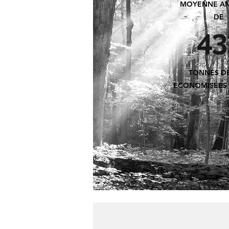
MOYENNE AN
DE
43
TONNES D
ÉCONOMISÉES P