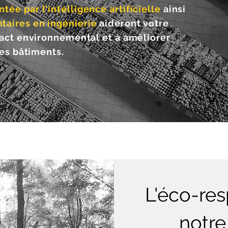
ée par l'intelligence artificielle
ainsi
taires en
ingénierie
aideront votre
pact environnemental et à améliorer
ses bâtiments.
L'éco-res
notre 