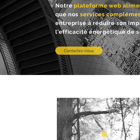
Notre
plateforme web aliment
que nos
services complémen
entreprise à réduire son im
l'efficacité énergétique de 
Contactez-nous