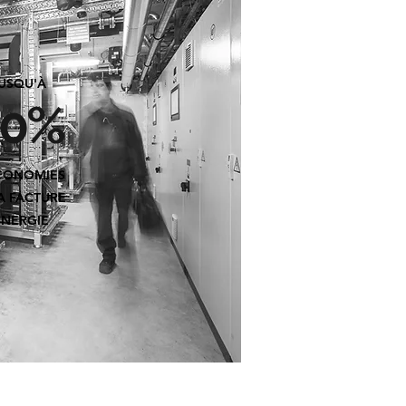
USQU'À
30%
CONOMIES
A FACTURE
ÉNERGIE