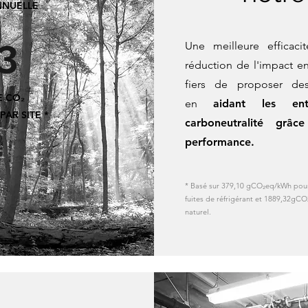
NUELLE
3
Une meilleure efficac
réduction de l'impact 
fiers de proposer des
E CO₂
en
aidant les ent
AR SITE *
carboneutralité grâ
performance.
* Basé sur 379,10 gCO₂eq/kWh pour 
fuites de réfrigérant et 1889,32g
naturel.