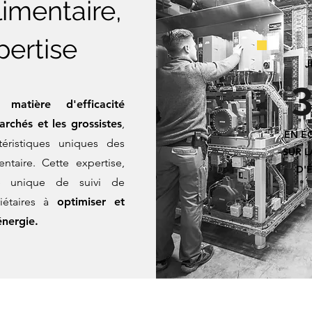
limentaire,
pertise
J
atière d'efficacité
rchés et les grossistes
,
EN É
éristiques uniques des
SUR L
entaire. Cette expertise,
D'
e unique de suivi de
iétaires à
optimiser et
énergie.