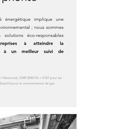
ité énergétique implique une
environnemental ; nous sommes
 solutions éco-responsables
reprises à atteindre la
ce à un meilleur suivi de
l'électricité, GWP (R407A) = 2107 pour les
CO2eq/m3 pour la consommation de gaz